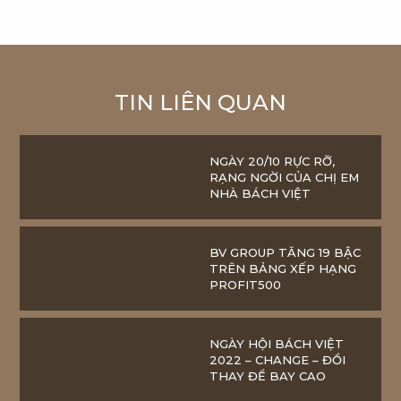
TIN LIÊN QUAN
NGÀY 20/10 RỰC RỠ,
RẠNG NGỜI CỦA CHỊ EM
NHÀ BÁCH VIỆT
BV GROUP TĂNG 19 BẬC
TRÊN BẢNG XẾP HẠNG
PROFIT500
NGÀY HỘI BÁCH VIỆT
2022 – CHANGE – ĐỔI
THAY ĐỂ BAY CAO