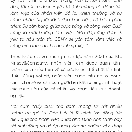
Lý Tuấn Anh cho biết
“Trong hơn 15 năm làm lãnh
đạo, tôi rút ra được 5 yếu tố ảnh hưởng tới động lực
làm việc của nhân viên đó là: Khen thưởng và sự
công nhận; Người lãnh đạo trực tiếp; Lộ trình phát
triển; Sự cân bằng giữa cuộc sống và công việc; Cuối
cùng là môi trường làm việc. Nếu đáp ứng được 5
yếu tố nêu trên thì CBNV sẽ yên tâm làm việc và
cống hiến lâu dài cho doanh nghiệp.”
Theo khảo sát xu hướng nhân lực năm 2021 của Mc
Kinsey&Company, nhân viên cần được quan tâm
chăm sóc nhiều hơn về cả sức khỏe thể chất lẫn tinh
thần. Cùng với đó, nhân viên cũng cần người đồng
cảm, chia sẻ và cần có người liên kết rõ ràng, linh hoạt
các mục tiêu của cá nhân với mục tiêu của doanh
nghiệp.
“Tôi cảm thấy buổi tọa đàm mang lại rất nhiều
thông tin giá trị. Đặc biệt là 12 cách tạo động lực
hiệu quả cho nhân viên được anh Tuấn Anh trình bày
rất sinh động và dễ áp dụng. Không những vậy, tháp