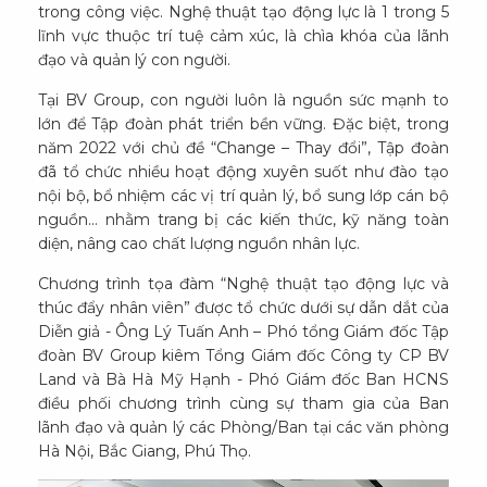
trong công việc. Nghệ thuật tạo động lực là 1 trong 5
lĩnh vực thuộc trí tuệ cảm xúc, là chìa khóa của lãnh
đạo và quản lý con người.
Tại BV Group, con người luôn là nguồn sức mạnh to
lớn để Tập đoàn phát triển bền vững. Đặc biệt, trong
năm 2022 với chủ đề “Change – Thay đổi”, Tập đoàn
đã tổ chức nhiều hoạt động xuyên suốt như đào tạo
nội bộ, bổ nhiệm các vị trí quản lý, bổ sung lớp cán bộ
nguồn… nhằm trang bị các kiến thức, kỹ năng toàn
diện, nâng cao chất lượng nguồn nhân lực.
Chương trình tọa đàm “Nghệ thuật tạo động lực và
thúc đẩy nhân viên” được tổ chức dưới sự dẫn dắt của
Diễn giả - Ông Lý Tuấn Anh – Phó tổng Giám đốc Tập
đoàn BV Group kiêm Tổng Giám đốc Công ty CP BV
Land và Bà Hà Mỹ Hạnh - Phó Giám đốc Ban HCNS
điều phối chương trình cùng sự tham gia của Ban
lãnh đạo và quản lý các Phòng/Ban tại các văn phòng
Hà Nội, Bắc Giang, Phú Thọ.