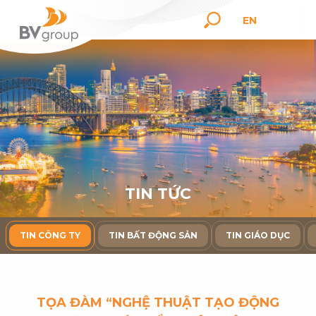
EN
T
I
N
T
Ứ
C
TIN CÔNG TY
TIN BẤT ĐỘNG SẢN
TIN GIÁO DỤC
TỌA ĐÀM “NGHỆ THUẬT TẠO ĐỘNG