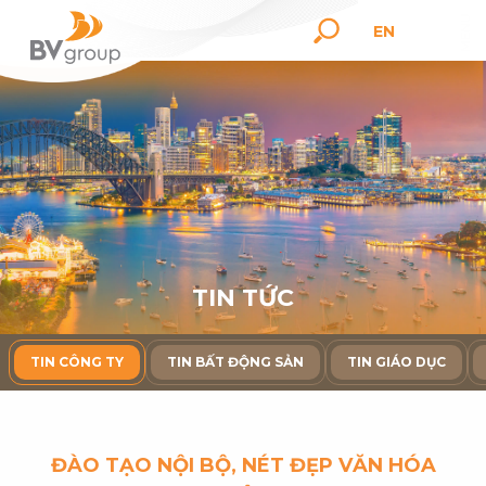
EN
T
I
N
T
Ứ
C
TIN CÔNG TY
TIN BẤT ĐỘNG SẢN
TIN GIÁO DỤC
ĐÀO TẠO NỘI BỘ, NÉT ĐẸP VĂN HÓA