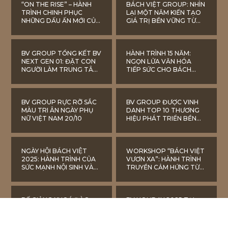
“ON THE RISE” – HÀNH
BÁCH VIỆT GROUP: NHÌN
TRÌNH CHINH PHỤC
LẠI MỘT NĂM KIẾN TẠO
NHỮNG DẤU ẤN MỚI CỦA
GIÁ TRỊ BỀN VỮNG TỪ
BV GROUP NĂM 2026
ĐA LĨNH VỰC
BV GROUP TỔNG KẾT BV
HÀNH TRÌNH 15 NĂM:
NEXT GEN 01: ĐẶT CON
NGỌN LỬA VĂN HÓA
NGƯỜI LÀM TRUNG TÂM
TIẾP SỨC CHO BÁCH
TRONG CHIẾN LƯỢC
VIỆT VƯƠN XA
PHÁT TRIỂN BỀN VỮNG
BV GROUP RỰC RỠ SẮC
BV GROUP ĐƯỢC VINH
MÀU TRI ÂN NGÀY PHỤ
DANH TOP 10 THƯƠNG
NỮ VIỆT NAM 20/10
HIỆU PHÁT TRIỂN BỀN
VỮNG 2025
NGÀY HỘI BÁCH VIỆT
WORKSHOP “BÁCH VIỆT
2025: HÀNH TRÌNH CỦA
VƯƠN XA”: HÀNH TRÌNH
SỨC MẠNH NỘI SINH VÀ
TRUYỀN CẢM HỨNG TỪ
KHÁT VỌNG VƯƠN XA
NGƯỜI SÁNG LẬP
BẾ GIẢNG KHOÁ ĐÀO
BV HOLIDAY 2025 TẠI
TẠO NÂNG CAO NĂNG
TRUNG QUỐC: KHI MỖI
LỰC QUẢN LÝ CẤP
HÀNH TRÌNH LÀ MỘT BÀI
TRUNG
HỌC PHÁT TRIỂN CON