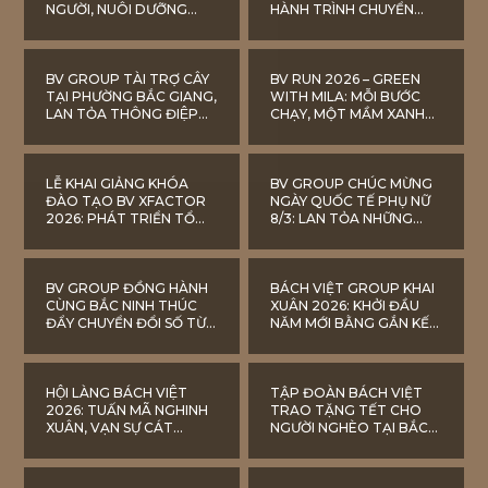
NGƯỜI, NUÔI DƯỠNG
HÀNH TRÌNH CHUYỂN
VĂN HÓA BV GROUP
ĐỔI SỐ TOÀN DIỆN
BV GROUP TÀI TRỢ CÂY
BV RUN 2026 – GREEN
TẠI PHƯỜNG BẮC GIANG,
WITH MILA: MỖI BƯỚC
LAN TỎA THÔNG ĐIỆP
CHẠY, MỘT MẦM XANH
SỐNG XANH
CHO CỘNG ĐỒNG
LỄ KHAI GIẢNG KHÓA
BV GROUP CHÚC MỪNG
ĐÀO TẠO BV XFACTOR
NGÀY QUỐC TẾ PHỤ NỮ
2026: PHÁT TRIỂN TỔ
8/3: LAN TỎA NHỮNG
CHỨC TỪ NHỮNG GIÁ TRỊ
NÉT ĐẸP TRUYỀN
NỘI TẠI
THỐNG
BV GROUP ĐỒNG HÀNH
BÁCH VIỆT GROUP KHAI
CÙNG BẮC NINH THÚC
XUÂN 2026: KHỞI ĐẦU
ĐẨY CHUYỂN ĐỔI SỐ TỪ
NĂM MỚI BẰNG GẮN KẾT
CƠ SỞ
NỘI LỰC VÀ HÀNH ĐỘNG
XANH BỀN VỮNG
HỘI LÀNG BÁCH VIỆT
TẬP ĐOÀN BÁCH VIỆT
2026: TUẤN MÃ NGHINH
TRAO TẶNG TẾT CHO
XUÂN, VẠN SỰ CÁT
NGƯỜI NGHÈO TẠI BẮC
TƯỜNG
NINH