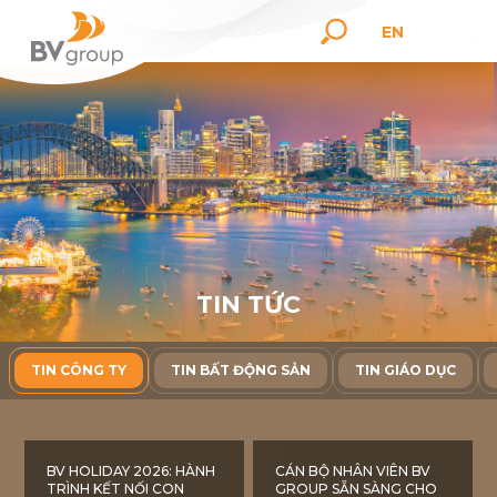
EN
T
I
N
T
Ứ
C
TIN CÔNG TY
TIN BẤT ĐỘNG SẢN
TIN GIÁO DỤC
BV HOLIDAY 2026: HÀNH
CÁN BỘ NHÂN VIÊN BV
TRÌNH KẾT NỐI CON
GROUP SẴN SÀNG CHO