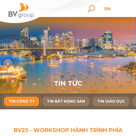
EN
T
I
N
T
Ứ
C
TIN CÔNG TY
TIN BẤT ĐỘNG SẢN
TIN GIÁO DỤC
BV25 - WORKSHOP HÀNH TRÌNH PHÍA