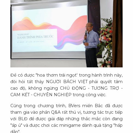
Để có được "hoa thơm trái ngọt' trong hành trình này,
đòi hỏi tất thảy NGƯỜI BÁCH VIỆT phải quyết tâm
cao độ, không ngừng CHỦ ĐỘNG - TƯƠNG TRỢ -
CAM KẾT - CHUYÊN NGHIỆP trong công việc.
Cũng trong chương trình, BVers miền Bắc đã được
tham gia vào phần Q&A rất thú vị, tương tác trực tiếp
với BLĐ để được giải đáp những thắc mắc còn đang
"ấp ủ" và được chơi các minigame dành quà tặng "hấp
dẫn".