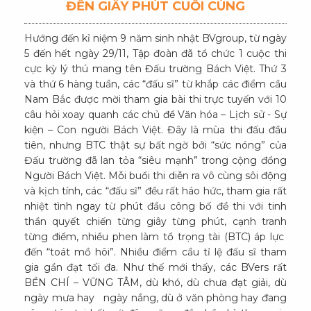
ĐẾN GIÂY PHÚT CUỐI CÙNG
Hướng đến kỉ niệm 9 năm sinh nhật BVgroup, từ ngày
5 đến hết ngày 29/11, Tập đoàn đã tổ chức 1 cuộc thi
cực kỳ lý thú mang tên Đấu trường Bách Việt. Thứ 3
và thứ 6 hàng tuần, các “đấu sĩ” từ khắp các điểm cầu
Nam Bắc được mời tham gia bài thi trực tuyến với 10
câu hỏi xoay quanh các chủ đề Văn hóa – Lịch sử - Sự
kiện – Con người Bách Việt. Đây là mùa thi đấu đầu
tiên, nhưng BTC thật sự bất ngờ bởi “sức nóng” của
Đấu trường đã lan tỏa “siêu mạnh” trong cộng đồng
Người Bách Việt. Mỗi buổi thi diễn ra vô cùng sôi động
và kịch tính, các “đấu sĩ” đều rất háo hức, tham gia rất
nhiệt tình ngay từ phút đầu công bố đề thi với tinh
thần quyết chiến từng giây từng phút, cạnh tranh
từng điểm, nhiều phen làm tổ trọng tài (BTC) áp lực
đến “toát mồ hôi”. Nhiều điểm cầu tỉ lệ đấu sĩ tham
gia gần đạt tối đa. Như thế mới thấy, các BVers rất
BỀN CHÍ – VỮNG TÂM, dù khó, dù chưa đạt giải, dù
ngày mưa hay ngày nắng, dù ở văn phòng hay đang