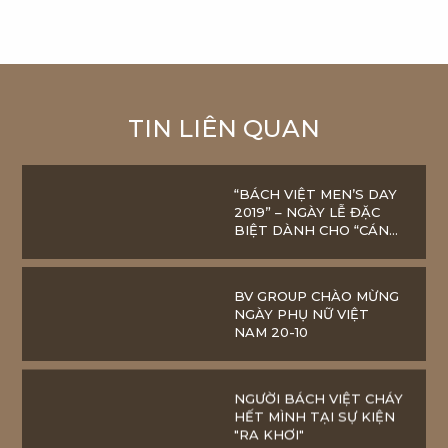
TIN LIÊN QUAN
“BÁCH VIỆT MEN’S DAY
2019” – NGÀY LỄ ĐẶC
BIỆT DÀNH CHO “CÁNH
MÀY RÂU” BV GROUP
BV GROUP CHÀO MỪNG
NGÀY PHỤ NỮ VIỆT
NAM 20-10
NGƯỜI BÁCH VIỆT CHÁY
HẾT MÌNH TẠI SỰ KIỆN
"RA KHƠI"