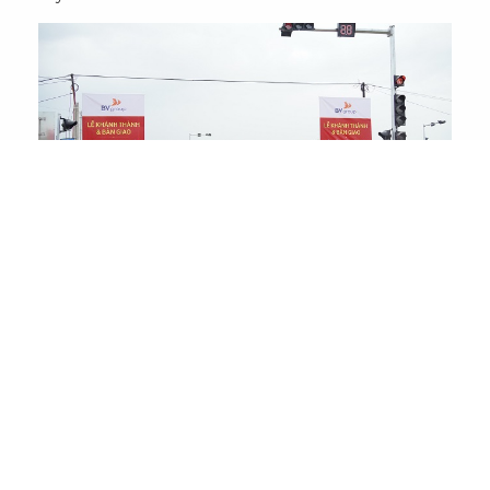
TIN LIÊN QUAN
CUỘC THI SING MY