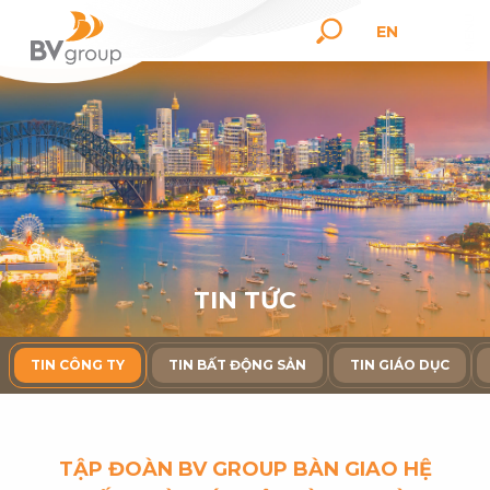
EN
T
I
N
T
Ứ
C
TIN CÔNG TY
TIN BẤT ĐỘNG SẢN
TIN GIÁO DỤC
TẬP ĐOÀN BV GROUP BÀN GIAO HỆ