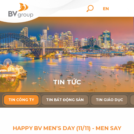
EN
T
I
N
T
Ứ
C
TIN CÔNG TY
TIN BẤT ĐỘNG SẢN
TIN GIÁO DỤC
HAPPY BV MEN’S DAY (11/11) - MEN SAY