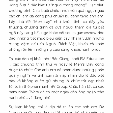
uống & quà đặc biệt từ “người trong mộng”. Đặc biệt,
chương trình Gala buổi chiều như món quà ngọt ngào
các chị em đã công phu chuẩn bị, dành tặng anh em.
Lấy chủ đề “Men say” như khúc tình ca đầy yêu
thương, chương trình đã đưa người tham gia từ bất
ngờ này sang bất ngờ khác với series gameshow độc
đáo, những tiết mục biểu diễn cây nhà lá vườn nhưng
mang đậm dấu ấn Người Bách Việt, khiến cả khán
phòng rộn lên những nụ cười sảng khoái, hạnh phúc.
Tại các đơn vị khác như Bắc Giang, khối BV Education
… các chương trình thú vị ngày lễ Men’s Day cũng
được tổ chức. Các anh em đã nhận được những phần
quà ý nghĩa và tình cảm ấm áp nhân dịp lễ đặc biệt
này và không quên gửi những lời chúc tốt đẹp nhất
tới toàn thể phái mạnh BV Group. Chắc hẳn tất cả các
nam nhân BVers đã có một ngày đàn ông ngập tràn
hạnh phúc và đáng nhớ.
Sự kiện không chỉ là dịp để tri ân các anh em BV
Group mà đây còn là dịp tất cả cán bộ nhân viên có