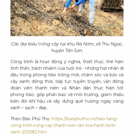
Các đại biểu trồng cây tại khu Nà Nờm, xã Thu Ngạc,
huyện Tân Sơn.
Công trình là hoạt động ý nghĩa, thiết thực, thể hiện
tinh thần, trách nhiệm của tuổi trẻ - những hạt nhân đi
đầu trong phong trào trồng mới, chăm sóc và bảo vệ
cây xanh; đồng thời, tiếp tục tuyên truyền, vận động
đoàn viên thanh niên và Nhân dân thực hiện tốt
phong trào, góp phần bảo vệ môi trường, giảm thiểu
biến đổi khí hậu và xây dựng quê hương ngày càng
xanh – sạch – đẹp.
Theo Báo Phú Thọ:
https://baophutho.vn/trao-tang-
cong-trinh-rung-cay-thanh-nien-lan-toa-hanh-trinh-
xanh-230582.htm