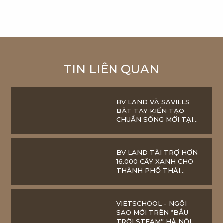
TIN LIÊN QUAN
BV LAND VÀ SAVILLS
BẮT TAY KIẾN TẠO
CHUẨN SỐNG MỚI TẠI
THÁI NGUYÊN
BV LAND TÀI TRỢ HƠN
16.000 CÂY XANH CHO
THÀNH PHỐ THÁI
NGUYÊN
VIETSCHOOL - NGÔI
SAO MỚI TRÊN “BẦU
TRỜI STEAM” HÀ NỘI