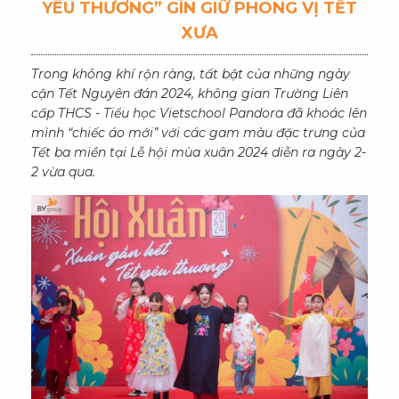
YÊU THƯƠNG” GÌN GIỮ PHONG VỊ TẾT
XƯA
Trong không khí rộn ràng, tất bật của những ngày
cận Tết Nguyên đán 2024, không gian Trường Liên
cấp THCS - Tiểu học Vietschool Pandora đã khoác lên
mình “chiếc áo mới” với các gam màu đặc trưng của
Tết ba miền tại Lễ hội mùa xuân 2024 diễn ra ngày 2-
2 vừa qua.