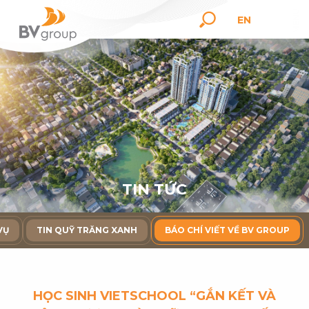
EN
T
I
N
T
Ứ
C
VỤ
TIN QUỸ TRĂNG XANH
BÁO CHÍ VIẾT VỀ BV GROUP
HỌC SINH VIETSCHOOL “GẮN KẾT VÀ