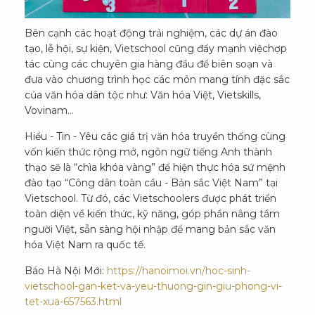
Bên cạnh các hoạt động trải nghiệm, các dự án đào
tạo, lễ hội, sự kiện, Vietschool cũng đẩy mạnh việchợp
tác cùng các chuyên gia hàng đầu để biên soạn và
đưa vào chương trình học các môn mang tính đặc sắc
của văn hóa dân tộc như: Văn hóa Việt, Vietskills,
Vovinam…
Hiểu - Tin - Yêu các giá trị văn hóa truyền thống cùng
vốn kiến thức rộng mở, ngôn ngữ tiếng Anh thành
thạo sẽ là “chìa khóa vàng” để hiện thực hóa sứ mệnh
đào tạo “Công dân toàn cầu - Bản sắc Việt Nam” tại
Vietschool. Từ đó, các Vietschoolers được phát triển
toàn diện về kiến thức, kỹ năng, góp phần nâng tầm
người Việt, sẵn sàng hội nhập để mang bản sắc văn
hóa Việt Nam ra quốc tế.
Báo Hà Nội Mới:
https://hanoimoi.vn/hoc-sinh-
vietschool-gan-ket-va-yeu-thuong-gin-giu-phong-vi-
tet-xua-657563.html