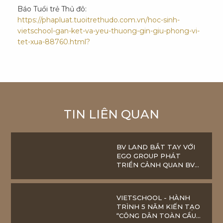
Báo Tuổi trẻ Thủ đô:
https://phapluat.tuoitrethudo.com.vn/hoc-sinh-
vietschool-gan-ket-va-yeu-thuong-gin-giu-phong-vi-
tet-xua-88760.html?
TIN LIÊN QUAN
BV LAND BẮT TAY VỚI
EGO GROUP PHÁT
TRIỂN CẢNH QUAN BV
BAVELLA GREEN PARK
VIETSCHOOL - HÀNH
TRÌNH 5 NĂM KIẾN TẠO
“CÔNG DÂN TOÀN CẦU