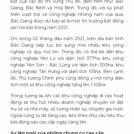
bật của các đô thị vùng Thủ đô, điển hình như: Bắc
Giang, Bắc Ninh và Hòa Bình. Trong đó, với sự phát
triển vượt trội về công nghiệp những năm vừa qua,
Bắc Giang được dự báo sẽ là một thị trường bất động
sản nổi bật trong năm 2021.
Chỉ trong 02 tháng đầu năm 2021, trên địa bàn tỉnh
Bắc Giang tiếp tục bổ sung mới nhiều khu công
nghiệp có quy mô lớn. Trong đó, có thể kể đến khu
công nghiệp Yên Lư với diện tích 377ha, khu công
nghiệp Yên Sơn - Bắc Lũng với diện tích 300ha, khu
công nghiệp Tân Hưng với diện tích 105ha. Bên cạnh
đó, Thủ tướng Chính phủ cũng đồng ý mở rộng diện
tích một số khu công nghiệp tăng lên 1.105ha.
Trong tương lai, khi các khu công nghiệp đi vào hoạt
động sẽ thu hút nhiều doanh nghiệp chuyển về đặt
trụ sở và nhà máy, số lượng nhân sự, chuyên gia nước
ngoài cũng từ đó tăng cao, kéo theo nhu cầu tiêu thụ
bất động sản cao cấp ngày càng lớn.
Sự lên ngôi của những chung cư cao cấp