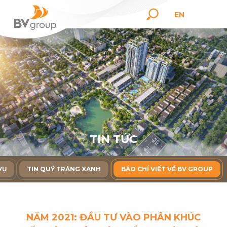
EN
T
I
N
T
Ứ
C
VỤ
TIN QUỸ TRĂNG XANH
BÁO CHÍ VIẾT VỀ BV GROUP
NĂM 2021: ĐẦU TƯ VÀO PHÂN KHÚC