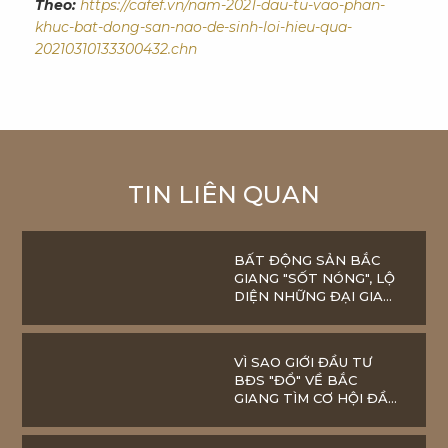
Theo:
https://cafef.vn/nam-2021-dau-tu-vao-phan-
khuc-bat-dong-san-nao-de-sinh-loi-hieu-qua-
20210310133300432.chn
TIN LIÊN QUAN
BẤT ĐỘNG SẢN BẮC
GIANG "SỐT NÓNG", LỘ
DIỆN NHỮNG ĐẠI GIA
BĐS ĐÃ ÂM THẦM ÔM
QUỸ ĐẤT TỪ TRƯỚC
VÌ SAO GIỚI ĐẦU TƯ
BĐS "ĐỔ" VỀ BẮC
GIANG TÌM CƠ HỘI ĐẦU
TƯ SAU TẾT