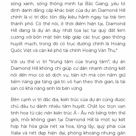
sống xanh, sống thông minh tại Bắc Giang, yếu tố
định danh đẳng cấp khác biệt của dự án Diamond Hill
chính là vị trí độc tôn đầy kiêu hãnh ngay tại trái tim
thành phố. Có thể nói, ở thời điểm hiện tại, Diamond
Hill đang là dự án duy nhất tọa lạc tại quỹ đất kim
cương với bốn mặt tiền tiếp giáp các trục giao thông
huyết mạch, trong đó có trục đường chính là Hoàng
Quốc Việt và cận kề phố tài chính Hoàng Văn Thụ."
Với ưu thế vị trí "trung tâm của trung tâm", dự án
Diamond Hill không chỉ giúp cư dân nhanh chóng kết
nối đến mọi cơ sở dịch vụ, tiện ích mà còn nắm giữ
tiềm năng gia tăng giá trị vô hạn theo thời gian, là tài
sản có khả năng sinh lời bền vững.
Bên cạnh vị trí đắc địa, kiến trúc của dự án cũng được
chủ đầu tư dành nhiều tâm huyết. Chắt lọc trọn vẹn
tinh hoa từ các nền kiến trúc Á - Âu nổi tiếng trên thế
giới, mỗi không gian tại Diamond Hill là một sự kết
hợp hài hòa giữa nét xa hoa, lộng lẫy, quý phái của
Italia và nét đẹp hiện đại, phóng khoáng nhưng gần