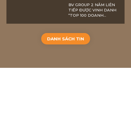
BV GROUP 2 NĂM LIÊN
TIẾP ĐƯỢC VINH DANH
“TOP 100 DOANH
NGHIỆP BỀN VỮNG”
DANH SÁCH TIN
2018
BACH VIET GROUP JSC
. ALL RIGHTS RESERVED.