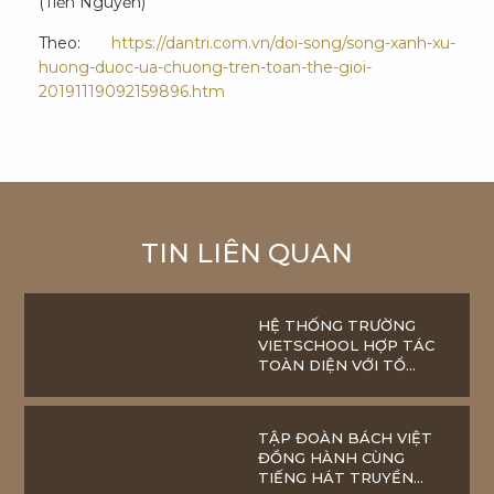
(Tiến Nguyễn)
Theo:
https://dantri.com.vn/doi-song/song-xanh-xu-
huong-duoc-ua-chuong-tren-toan-the-gioi-
20191119092159896.htm
TIN LIÊN QUAN
HỆ THỐNG TRƯỜNG
VIETSCHOOL HỢP TÁC
TOÀN DIỆN VỚI TỔ
CHỨC GIÁO DỤC
PEARSON EDUCATION
TẬP ĐOÀN BÁCH VIỆT
ĐỒNG HÀNH CÙNG
TIẾNG HÁT TRUYỀN