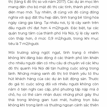
thị (tăng 6 đô thị so với năm 2017). Các dự án mọc lên
mang đến cho bộ mặt đô thị các tỉnh, thành phố một
diện mạo mới. Tuy nhiên, đi cùng với đó cũng đồng
nghĩa với quỹ đất thu hẹp dần, tình trạng bê tông hóa
ngày càng gia tăng. Tại nhiều nơi, tỷ lệ cây xanh trên
đầu người chỉ đạt hơn 4 m2/người. Đặc biệt, tại các
quận trung tâm của thành phố Hà Nội, tỷ lệ cây xanh
còn thấp hơn, ở mức 0,9 m2/người, trong khi mục
tiêu là 7 m2/người.
Môi trường sống ngột ngạt, tình trạng ô nhiễm
không khí đáng báo động ở các thành phố lớn khiến
cho nhiều người dân có nhu cầu di chuyển về các khu
đô thị quanh Hà Nội để tận hưởng cuộc sống trong
lành. Những mảng xanh đô thị trở thành yếu tố thu
hút khách hàng của các dự án bất động sản. Thước
đo giá trị cuộc sống đối với nhiều người không còn
nằm ở tiện nghi cao cấp, phố phường tấp nập mà ở
chỗ, họ có thể cảm nhận được những phút giây thư
thái trong không gian tươi mát, hưởng trọn bầu
không khí trong lành và thưởng ngoạn cảnh sắc thiên