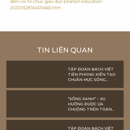
dien-voi-to-chuc-giao-duc-pearson-education-
20200528164334665.htm
TIN LIÊN QUAN
TẬP ĐOÀN BÁCH VIỆT
TIÊN PHONG KIẾN TẠO
CHUẨN MỰC SỐNG
XANH TẠI BẮC GIANG
“SỐNG XANH” - XU
HƯỚNG ĐƯỢC ƯA
CHUỘNG TRÊN TOÀN
THẾ GIỚI
TẬP ĐOÀN BÁCH VIỆT