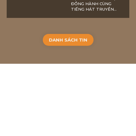
ĐỒNG HÀNH CÙNG
TIẾNG HÁT TRUYỀN
HÌNH BẮC GIANG
DANH SÁCH TIN
2018
BACH VIET GROUP JSC
. ALL RIGHTS RESERVED.