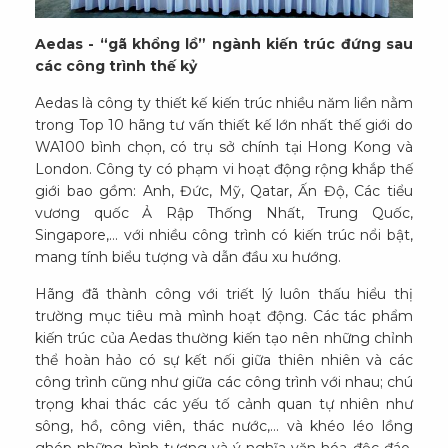
Aedas - “gã khổng lồ” ngành kiến trúc đứng sau
các công trình thế kỷ
Aedas là công ty thiết kế kiến trúc nhiều năm liền nằm
trong Top 10 hãng tư vấn thiết kế lớn nhất thế giới do
WA100 bình chọn, có trụ sở chính tại Hong Kong và
London. Công ty có phạm vi hoạt động rộng khắp thế
giới bao gồm: Anh, Đức, Mỹ, Qatar, Ấn Độ, Các tiểu
vương quốc Ả Rập Thống Nhất, Trung Quốc,
Singapore,… với nhiều công trình có kiến trúc nổi bật,
mang tính biểu tượng và dẫn đầu xu hướng.
Hãng đã thành công với triết lý luôn thấu hiểu thị
trường mục tiêu mà mình hoạt động. Các tác phẩm
kiến trúc của Aedas thường kiến tạo nên những chỉnh
thể hoàn hảo có sự kết nối giữa thiên nhiên và các
công trình cũng như giữa các công trình với nhau; chú
trọng khai thác các yếu tố cảnh quan tự nhiên như
sông, hồ, công viên, thác nước,… và khéo léo lồng
ghép những hình tượng và ý nghĩa văn hóa độc đáo,