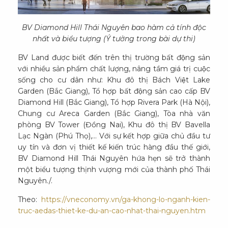
BV Diamond Hill Thái Nguyên bao hàm cả tính độc
nhất và biểu tượng (Ý tưởng trong bài dự thi)
BV Land được biết đến trên thị trường bất động sản
với nhiều sản phẩm chất lượng, nâng tầm giá trị cuộc
sống cho cư dân như: Khu đô thị Bách Việt Lake
Garden (Bắc Giang), Tổ hợp bất động sản cao cấp BV
Diamond Hill (Bắc Giang), Tổ hợp Rivera Park (Hà Nội),
Chung cư Areca Garden (Bắc Giang), Tòa nhà văn
phòng BV Tower (Đồng Nai), Khu đô thị BV Bavella
Lạc Ngàn (Phú Thọ),… Với sự kết hợp giữa chủ đầu tư
uy tín và đơn vị thiết kế kiến trúc hàng đầu thế giới,
BV Diamond Hill Thái Nguyên hứa hẹn sẽ trở thành
một biểu tượng thịnh vượng mới của thành phố Thái
Nguyên./.
Theo:
https://vneconomy.vn/ga-khong-lo-nganh-kien-
truc-aedas-thiet-ke-du-an-cao-nhat-thai-nguyen.htm