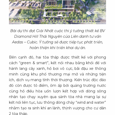
Bài dự thi đạt Giải Nhất cuộc thi ý tưởng thiết kế BV
Diamond Hill Thái Nguyên của Liên danh tư vấn
Aedas – Cubic. Ý tưởng sẽ được tiếp tục phát triển,
hoàn thiện khi triển khai dự án.
Bên cạnh đó, hai tòa tháp được thiết kế với phong
cách “green & smart”, kết nối nhau bằng khối đế với
hành lang cây xanh, hồ bơi vô cực, bãi đậu xe thông
minh cùng khu phố thương mại mở và những tiện
ích, dịch vụ mang tính thời thượng. Kiến trúc độc đáo
đó còn được tô điểm, ôm ấp bởi quảng trường nước
cùng hồ điều hòa uốn lượn kết hợp với dòng sông
nhân tạo chạy xuyên qua sảnh tòa nhà mang lại sự
kết nối liên tục, lưu thông dòng chảy “wind and water”
nhằm tạo ra sinh khí an lành, thịnh vượng cho cư dân
2 tòa tháp.