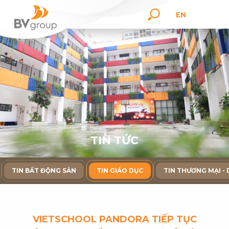
EN
T
I
N
T
Ứ
C
TIN BẤT ĐỘNG SẢN
TIN GIÁO DỤC
TIN THƯƠNG MẠI - 
VIETSCHOOL PANDORA TIẾP TỤC