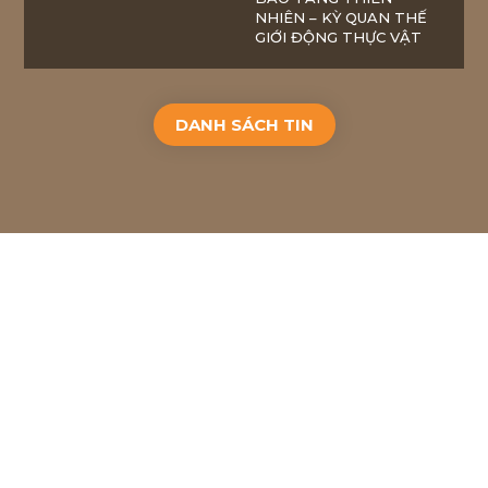
NHIÊN – KỲ QUAN THẾ
GIỚI ĐỘNG THỰC VẬT
DANH SÁCH TIN
2018
BACH VIET GROUP JSC
. ALL RIGHTS RESERVED.