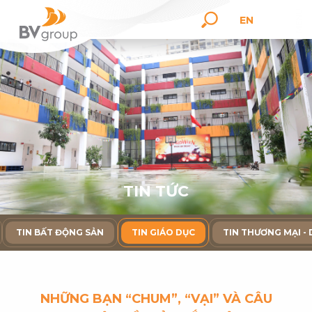
EN
T
I
N
T
Ứ
C
TIN BẤT ĐỘNG SẢN
TIN GIÁO DỤC
TIN THƯƠNG MẠI - 
NHỮNG BẠN “CHUM”, “VẠI” VÀ CÂU