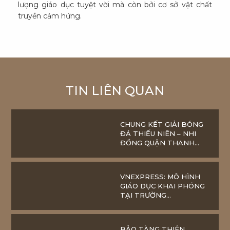
lượng giáo dục tuyệt vời mà còn bởi cơ sở vật chất
truyền cảm hứng.
TIN LIÊN QUAN
CHUNG KẾT GIẢI BÓNG
ĐÁ THIẾU NIÊN – NHI
ĐỒNG QUẬN THANH
XUÂN – CÚP
VIETSCHOOL PANDORA
VNEXPRESS: MÔ HÌNH
GIÁO DỤC KHAI PHÓNG
TẠI TRƯỜNG
VIETSCHOOL
BẢO TÀNG THIÊN