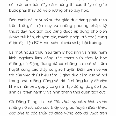
của các em tràn đầy cảm hứng thì các thầy cô giáo
buộc phải thay đổi về phương pháp dạy học.
Bên cạnh đó, một số xu thế giáo dục đang phát triển
trên thế giới hiện nay và những phương pháp, kỹ
thuật dạy học tích cực đang được áp dụng phổ biến
(khăn trải bàn, chuyên gia, mảnh ghép, trò chơi) cũng
được đại diện BGH Vietschool chia sẻ tại hội trường.
Là một người thấu hiểu tâm lý học sinh và nhiều năm
kinh nghiệm làm công tác tham vấn tâm lý học
đường, cô Đặng Trang đã có những chia sẻ rất tâm
huyết cùng các thầy cô giáo huyện Điện Biên về vai
trò của việc thấu hiểu tâm lí, giáo dục cảm xúc xã hội
trong nhà trường. Cùng với đó là những lưu ý để việc
khen, nhận xét, góp ý có giá trị tạo động lực giúp học
sinh cải thiện hành vi và hình thành thói quen tích cực.
Cô Đặng Trang chia sẻ
“Tôi thực sự cảm kích trước
những nỗ lực của các thầy cô giáo huyện Điện Biên,
đặc biệt là các thầy cô giáo vùng cao đã vượt trên