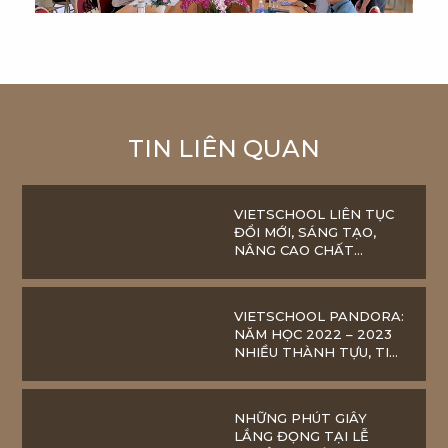
TIN LIÊN QUAN
VIETSCHOOL LIÊN TỤC
ĐỔI MỚI, SÁNG TẠO,
NÂNG CAO CHẤT
LƯỢNG GIÁO DỤC
CHUẨN BỊ CHO NĂM
HỌC 2023-2024
VIETSCHOOL PANDORA:
NĂM HỌC 2022 – 2023
NHIỀU THÀNH TỰU, TIN
TƯỞNG VÀ TỰ HÀO
NHỮNG PHÚT GIÂY
LẮNG ĐỌNG TẠI LỄ