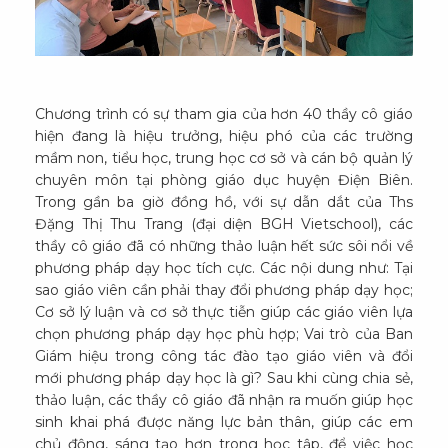
Chương trình có sự tham gia của hơn 40 thầy cô giáo
hiện đang là hiệu trưởng, hiệu phó của các trường
mầm non, tiểu học, trung học cơ sở và cán bộ quản lý
chuyên môn tại phòng giáo dục huyện Điện Biên.
Trong gần ba giờ đồng hồ, với sự dẫn dắt của Ths
Đặng Thị Thu Trang (đại diện BGH Vietschool), các
thầy cô giáo đã có những thảo luận hết sức sôi nổi về
phương pháp dạy học tích cực. Các nội dung như: Tại
sao giáo viên cần phải thay đổi phương pháp dạy học;
Cơ sở lý luận và cơ sở thực tiễn giúp các giáo viên lựa
chọn phương pháp dạy học phù hợp; Vai trò của Ban
Giám hiệu trong công tác đào tạo giáo viên và đổi
mới phương pháp dạy học là gì? Sau khi cùng chia sẻ,
thảo luận, các thầy cô giáo đã nhận ra muốn giúp học
sinh khai phá được năng lực bản thân, giúp các em
chủ động, sáng tạo hơn trong học tập, để việc học