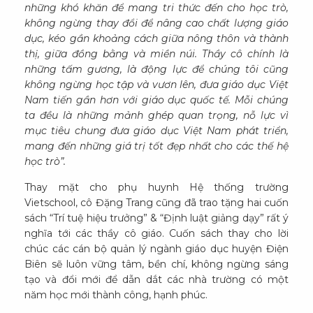
những khó khăn để mang tri thức đến cho học trò,
không ngừng thay đổi để nâng cao chất lượng giáo
dục, kéo gần khoảng cách giữa nông thôn và thành
thị, giữa đồng bằng và miền núi. Thầy cô chính là
những tấm gương, là động lực để chúng tôi cũng
không ngừng học tập và vươn lên, đưa giáo dục Việt
Nam tiến gần hơn với giáo dục quốc tế. Mỗi chúng
ta đều là những mảnh ghép quan trọng, nỗ lực vì
mục tiêu chung đưa giáo dục Việt Nam phát triển,
mang đến những giá trị tốt đẹp nhất cho các thế hệ
học trò”.
Thay mặt cho phụ huynh Hệ thống trường
Vietschool, cô Đặng Trang cũng đã trao tặng hai cuốn
sách “Trí tuệ hiệu trưởng” & “Định luật giảng dạy” rất ý
nghĩa tới các thầy cô giáo. Cuốn sách thay cho lời
chúc các cán bộ quản lý ngành giáo dục huyện Điện
Biên sẽ luôn vững tâm, bền chí, không ngừng sáng
tạo và đổi mới để dẫn dắt các nhà trường có một
năm học mới thành công, hạnh phúc.