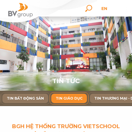
EN
T
I
N
T
Ứ
C
TIN BẤT ĐỘNG SẢN
TIN GIÁO DỤC
TIN THƯƠNG MẠI - 
BGH HỆ THỐNG TRƯỜNG VIETSCHOOL