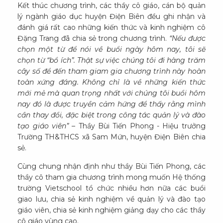
Kết thúc chương trình, các thầy cô giáo, cán bộ quản
lý ngành giáo dục huyện Điện Biên đều ghi nhận và
đánh giá rất cao những kiến thức và kinh nghiệm cô
Đặng Trang đã chia sẻ trong chương trình.
“Nếu được
chọn một từ để nói về buổi ngày hôm nay, tôi sẽ
chọn từ “bổ ích”. Thật sự việc chúng tôi đi hàng trăm
cây số để đến tham giam gia chương trình này hoàn
toàn xứng đáng. Không chỉ là về những kiến thức
mới mẻ mà quan trọng nhất với chúng tôi buổi hôm
nay đó là được truyền cảm hứng để thấy rằng mình
cần thay đổi, đặc biệt trong công tác quản lý và đào
tạo giáo viên”
– Thầy Bùi Tiến Phong - Hiệu trưởng
Trường TH&THCS xã Sam Mứn, huyện Điện Biên chia
sẻ.
Cùng chung nhận định như thầy Bùi Tiến Phong, các
thầy cô tham gia chương trình mong muốn Hệ thống
trường Vietschool tổ chức nhiều hơn nữa các buổi
giao lưu, chia sẻ kinh nghiệm về quản lý và đào tạo
giáo viên, chia sẻ kinh nghiệm giảng dạy cho các thầy
cô giáo vùng cao.