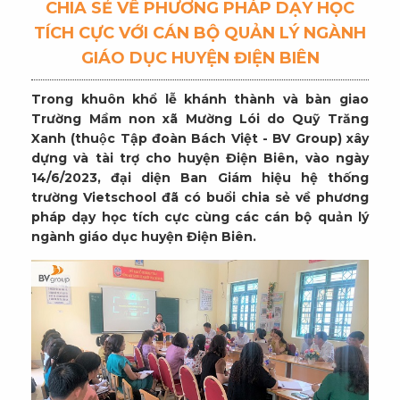
CHIA SẺ VỀ PHƯƠNG PHÁP DẠY HỌC
TÍCH CỰC VỚI CÁN BỘ QUẢN LÝ NGÀNH
GIÁO DỤC HUYỆN ĐIỆN BIÊN
Trong khuôn khổ lễ khánh thành và bàn giao
Trường Mầm non xã Mường Lói do Quỹ Trăng
Xanh (thuộc Tập đoàn Bách Việt - BV Group) xây
dựng và tài trợ cho huyện Điện Biên, vào ngày
14/6/2023, đại diện Ban Giám hiệu hệ thống
trường Vietschool đã có buổi chia sẻ về phương
pháp dạy học tích cực cùng các cán bộ quản lý
ngành giáo dục huyện Điện Biên.