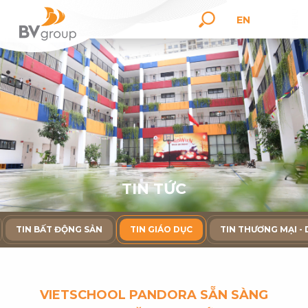
EN
T
I
N
T
Ứ
C
TIN BẤT ĐỘNG SẢN
TIN GIÁO DỤC
TIN THƯƠNG MẠI - 
VIETSCHOOL PANDORA SẴN SÀNG