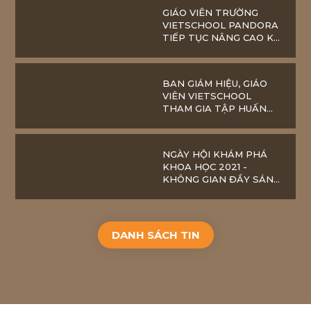
GIÁO VIÊN TRƯỜNG
VIETSCHOOL PANDORA
TIẾP TỤC NÂNG CAO KĨ
NĂNG ỨNG DỤNG CNTT
TRONG DẠY HỌC
ONLINE
BAN GIÁM HIỆU, GIÁO
VIÊN VIETSCHOOL
THAM GIA TẬP HUẤN
SGK LỚP 2 MỚI
NGÀY HỘI KHÁM PHÁ
KHOA HỌC 2021 -
KHÔNG GIAN ĐẦY SÁNG
TẠO DÀNH CHO
VIETSCHOOLERS
DANH SÁCH TIN