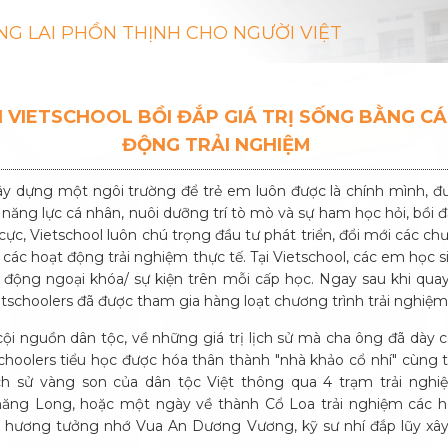
NG LAI PHỒN THỊNH CHO NGƯỜI VIỆT
H VIETSCHOOL BỒI ĐẮP GIÁ TRỊ SỐNG BẰNG C
ĐỘNG TRẢI NGHIỆM
ây dựng một ngôi trường để trẻ em luôn được là chính mình, đ
eo năng lực cá nhân, nuôi dưỡng trí tò mò và sự ham học hỏi, bồi đ
cực, Vietschool luôn chú trọng đầu tư phát triển, đổi mới các ch
 các hoạt động trải nghiệm thực tế. Tại Vietschool, các em học 
 động ngoại khóa/ sự kiện trên mỗi cấp học. Ngay sau khi quay 
ietschoolers đã được tham gia hàng loạt chương trình trải nghiệm
cội nguồn dân tộc, về những giá trị lịch sử mà cha ông đã dày
schoolers tiểu học được hóa thân thành "nhà khảo cổ nhí" cùng t
ch sử vàng son của dân tộc Việt thông qua 4 trạm trải nghiệ
ăng Long, hoặc một ngày về thành Cổ Loa trải nghiệm các h
g hương tưởng nhớ Vua An Dương Vương, kỹ sư nhí đắp lũy xây