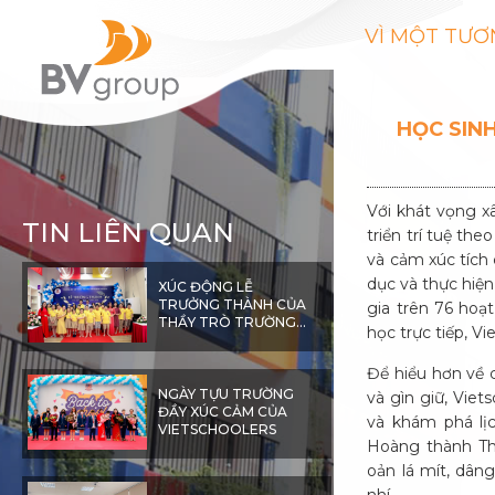
VÌ MỘT TƯƠ
HỌC SIN
Với khát vọng x
TIN LIÊN QUAN
triển trí tuệ th
và cảm xúc tích 
dục và thực hiện
XÚC ĐỘNG LỄ
TRƯỞNG THÀNH CỦA
gia trên 76 hoạt
THẦY TRÒ TRƯỜNG
học trực tiếp, V
LIÊN CẤP THCS – TIỂU
HỌC VIETSCHOOL
Để hiểu hơn về 
PANDORA
NGÀY TỰU TRƯỜNG
và gìn giữ, Viet
ĐẦY XÚC CẢM CỦA
và khám phá lị
VIETSCHOOLERS
Hoàng thành Th
oản lá mít, dân