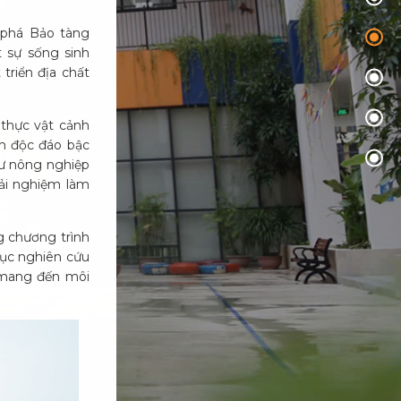
m phá Bảo tàng
t sự sống sinh
triển địa chất
 thực vật cảnh
ên độc đáo bậc
sư nông nghiệp
rải nghiệm làm
g chương trình
 tục nghiên cứu
m mang đến môi