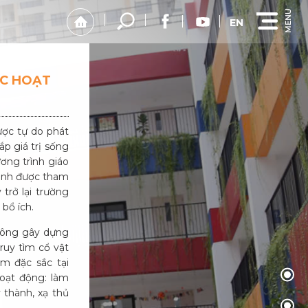
EN
ÁC HOẠT
ược tự do phát
ắp giá trị sống
ương trình giáo
sinh được tham
trở lại trường
 bổ ích.
 công gây dựng
ruy tìm cổ vật
m đặc sắc tại
oạt động: làm
 thành, xạ thủ