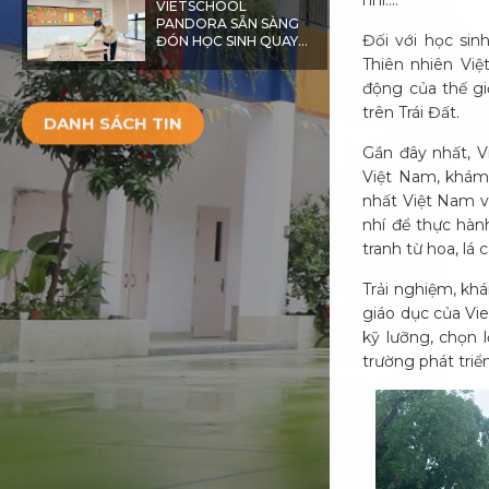
nhí....
VIETSCHOOL
PANDORA SẴN SÀNG
Đối với học sin
ĐÓN HỌC SINH QUAY
TRỞ LẠI TRƯỜNG
Thiên nhiên Việ
động của thế gi
DANH SÁCH TIN
trên Trái Đất.
Gần đây nhất, V
Việt Nam, khám 
nhất Việt Nam v
nhí để thực hàn
tranh từ hoa, lá 
Trải nghiệm, kh
giáo dục của Vie
kỹ lưỡng, chọn 
trường phát triển