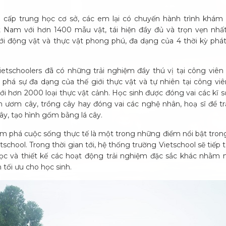
h cấp trung học cơ sở, các em lại có chuyến hành trình khá
t Nam với hơn 1400 mẫu vật, tái hiện đầy đủ và trọn vẹn nhấ
ới động vật và thực vật phong phú, đa dạng của 4 thời kỳ phát 
ietschoolers đã có những trải nghiệm đầy thú vị tại công viên
phá sự đa dạng của thế giới thực vật và tự nhiên tại công vi
ới hơn 2000 loại thực vật cảnh. Học sinh được đóng vai các kĩ 
h ươm cây, trồng cây hay đóng vai các nghệ nhân, hoạ sĩ để t
cây, tạo hình gốm bằng lá cây.
ám phá cuộc sống thực tế là một trong những điểm nổi bật tron
tschool. Trong thời gian tới, hệ thống trường Vietschool sẽ tiếp
lọc và thiết kế các hoạt động trải nghiệm đặc sắc khác nhằ
 tối ưu cho học sinh.