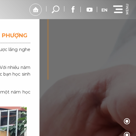
EN
N PHƯỢNG
Được lắng nghe
Với nhiều năm
c bạn học sinh
à một năm học