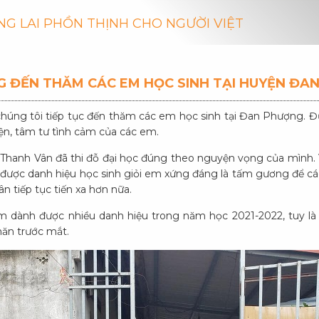
NG LAI PHỒN THỊNH CHO NGƯỜI VIỆT
 ĐẾN THĂM CÁC EM HỌC SINH TẠI HUYỆN ĐA
chúng tôi tiếp tục đến thăm các em học sinh tại Đan Phượng. 
n, tâm tư tình cảm của các em.
hanh Vân đã thi đỗ đại học đúng theo nguyện vọng của mình. 
t được danh hiệu học sinh giỏi em xứng đáng là tấm gương để cá
ân tiếp tục tiến xa hơn nữa.
m dành được nhiều danh hiệu trong năm học 2021-2022, tuy l
hăn trước mắt.