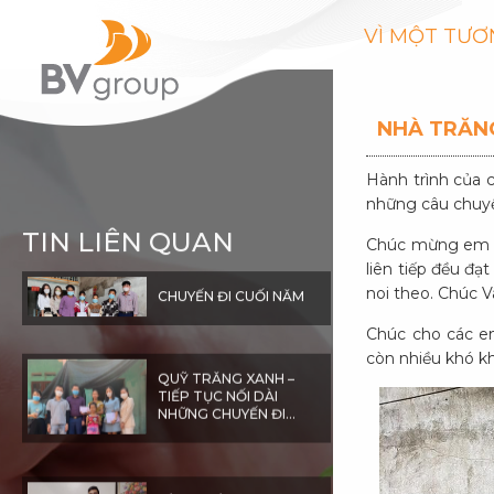
VÌ MỘT TƯƠ
NHÀ TRĂNG
Hành trình của 
những câu chuyệ
TIN LIÊN QUAN
Chúc mừng em T
liên tiếp đều đạ
CHUYẾN ĐI CUỐI NĂM
noi theo. Chúc V
Chúc cho các e
còn nhiều khó k
QUỸ TRĂNG XANH –
TIẾP TỤC NỐI DÀI
NHỮNG CHUYẾN ĐI
TRAO HỌC BỔNG CHO
CÁC EM
HÀNH TRÌNH TRAO
HỌC BỔNG MÙA DỊCH