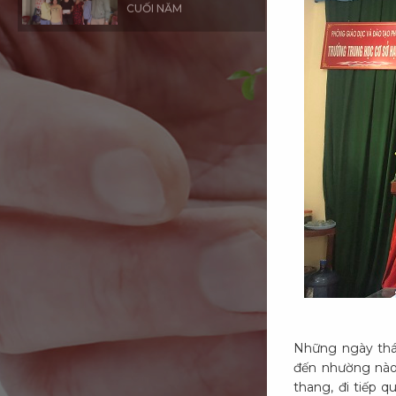
TRĂNG XANH NGÀY
CUỐI NĂM
DANH SÁCH TIN
Những ngày thá
đến nhường nào
thang, đi tiếp