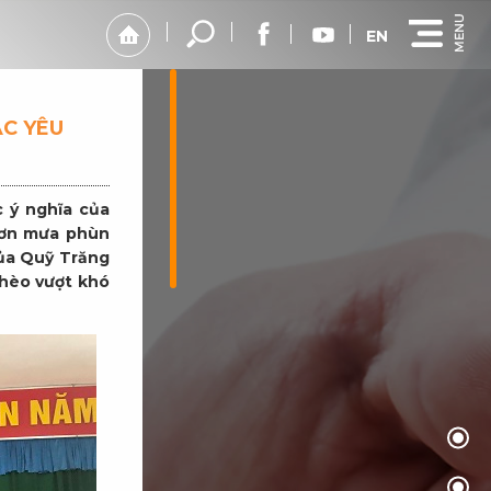
EN
C YÊU
 ý nghĩa của
 cơn mưa phùn
của Quỹ Trăng
ghèo vượt khó