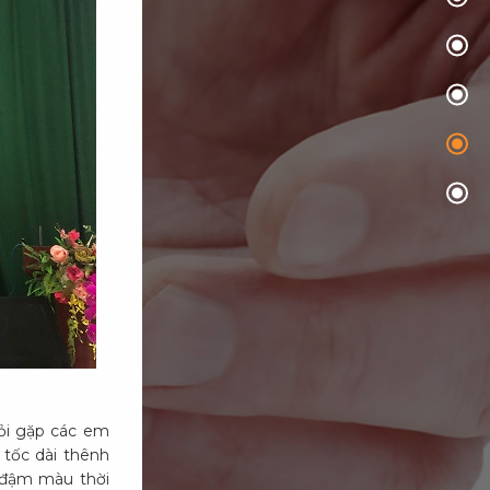
ỏi gặp các em
tốc dài thênh
 đậm màu thời