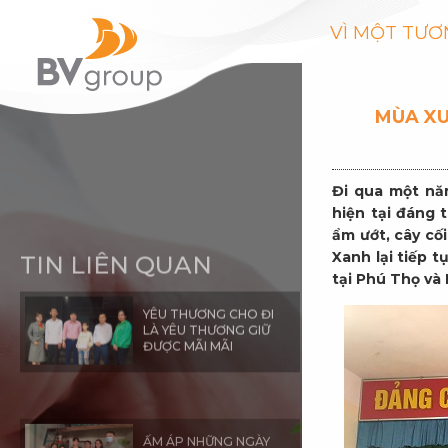
VÌ MỘT TƯƠ
MÙA XU
Đi qua một nă
TIN LIÊN QUAN
hiện tại đáng 
ẩm ướt, cây cố
Xanh lại tiếp 
YÊU THƯƠNG CHO ĐI
LÀ YÊU THƯƠNG GIỮ
tại Phú Thọ và
ĐƯỢC MÃI MÃI
ẤM ÁP NHỮNG NGÀY
CUỐI NĂM
HÀNH TRÌNH QUỸ