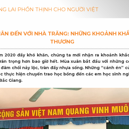
NG LAI PHỒN THỊNH CHO NGƯỜI VIỆT
ÂN ĐẾN VỚI NHÀ TRĂNG: NHỮNG KHOẢNH KHẮ
THƯƠNG
m 2020 đầy khó khăn, chúng ta mới nhận ra khoảnh khắc
trân trọng hơn bao giờ hết. Mùa xuân bắt đầu với những
i đâm chồi nảy lộc, tràn đầy nhựa sống. Những “cánh én” 
tục thực hiện chuyến trao học bổng đến các em học sinh n
 Bắc Giang.