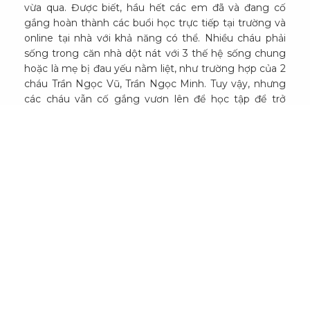
vừa qua. Được biết, hầu hết các em đã và đang cố
gắng hoàn thành các buổi học trực tiếp tại trường và
online tại nhà với khả năng có thể. Nhiều cháu phải
sống trong căn nhà dột nát với 3 thế hệ sống chung
hoặc là mẹ bị đau yếu nằm liệt, như trường hợp của 2
cháu Trần Ngọc Vũ, Trần Ngọc Minh. Tuy vậy, nhưng
các cháu vẫn cố gắng vươn lên để học tập để trở
thành người tốt.
Với chuyến đi nhiều cảm xúc này, với 23 hoàn cảnh là
23 mảnh đời khác nhau, nhưng chúng tôi hy vọng các
em đều cảm nhận chung rằng Quý Trăng Xanh sẽ
luôn là nguồn động viên to lớn, góp phần nuôi dưỡng
ước mơ của các em ,thắp sáng lên niềm tin về một
tương lai tốt đẹp, để sau này là người có ích cho gia
đình và xã hội.
Một năm cũ đã khép lại và một năm mới đã mở ra,
một năm mới đầy thách thức và hy vọng cho tất cả
chúng ta với sứ mệnh xây dựng cộng đồng trong thời
kỳ mới.