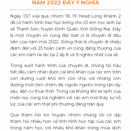
NĂM 2022 ĐẦY Ý NGHĨA
Ngày 13/1 vừa qua, nhóm 18, 19 Head Long Khánh 2
đã có hành trình trao học bổng cho 23 em học sinh tại
xã Thanh Sơn, huyện Định Quán, tỉnh Đồng Nai. Đây
là một chuyến vô cùng đặc biệt vì là chuyến đi đầu
tiên của năm mới 2022. Đồng thời là chuyến đi nhiều
điểm đến với 23 hoàn cảnh vô cùng đáng thương của
các em nằm rải rác tại 2 ấp 8 và 9 nghèo nhất của xã.
Trong suốt hành trình của chuyến đi, chúng tôi hầu
hết đều cảm nhận được cái khó khăn của các em trên
con đường vượt khó tìm con chữ, với những con
đường mòn lởm chởm đá, ngoằn ngoèo trong tận rẫy
sâu, dân cư thưa thớt. Trong cái không khí se lạnh của
miền núi, cùng trải nghiệm với các em mới thấy sự nỗ
lực của các em thật phi thường đáng trân quý.
Qua thăm hỏi trò truyện, nhóm chúng tôi có dịp
thăm hỏi nhiều hơn về tình hình học tập của các em
trong năm học, với nhiều khó khăn trong mùa dịch