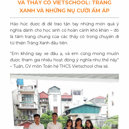
VÀ THẦY CÔ VIETSCHOOL: TRĂNG
XANH VÀ NHỮNG NỤ CƯỜI ẤM ÁP
Háo hức được đi để trao tận tay những món quà ý
nghĩa dành cho học sinh có hoàn cảnh khó khăn – đó
là tâm trạng chung của các thầy cô trong chuyến đi
từ thiện Trăng Xanh đầu tiên.
“Em không say xe đâu ạ, và em cũng mong muốn
được tham gia nhiều hoạt động ý nghĩa như thế này”
– Tuấn, GV môn Toán hệ THCS Vietschool chia sẻ.