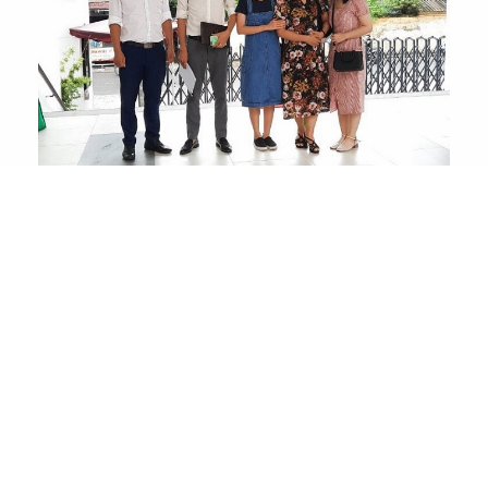
Xe đón tại điểm trường, đúng 8h ngày 4/8, xe bắt
đầu lăn bánh dù mưa khá to. Ngồi trên xe, ai cũng háo
hức sẻ chia những câu chuyện về công việc, về những
lần đi kỷ niệm đáng nhớ của mình. Cô Vũ Hồng Loan
– Hiệu trưởng trường liên cấp TH – THCS Vietschool
đồng hành cùng chúng tôi trong chuyến đi. Thật may
mắn, dường như thời tiết ủng hộ nhiệt tình cho Đoàn,
xe đi đến đâu thì mưa ngớt đến đó. Tới điểm dừng –
Hội chữ thập đỏ huyện Đan Phượng thì trời tạnh mưa
hẳn, mát mẻ, dễ chịu. Chúng tôi chia 2 đoàn cùng cán
bộ địa phương đến từng gia đình. 7 bạn học sinh với
những hoàn cảnh thực sự khó khăn, nhưng các em