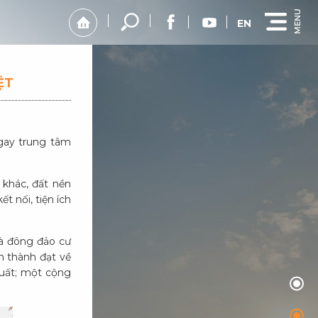
EN
ỆT
ngay trung tâm
 khác, đất nền
t nối, tiện ích
và đông đảo cư
n thành đạt về
 uất; một cộng