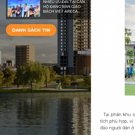
NHIỀU ƯU ĐÃI TẠI CĂN
HỘ ĐANG BÀN GIAO
BÁCH VIỆT ARECA
GARDEN
DANH SÁCH TIN
Tại phân khu sh
tích phù hợp, v
đảo người dân ở