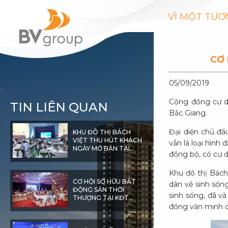
VÌ MỘT TƯƠ
CƠ 
05/09/2019
Cộng đồng cư dâ
TIN LIÊN QUAN
Bắc Giang.
Đại diện chủ đầ
KHU ĐÔ THỊ BÁCH
VIỆT THU HÚT KHÁCH
vẫn là loại hình 
NGÀY MỞ BÁN TẠI
đồng bộ, có cư d
HUYỆN LỤC NAM
Khu đô thị Bách
CƠ HỘI SỞ HỮU BẤT
dân về sinh sốn
ĐỘNG SẢN THỜI
sinh sống, đã v
THƯỢNG TẠI KĐT
đồng văn minh ch
BÁCH VIỆT