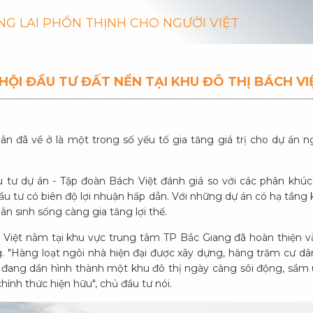
NG LAI PHỒN THỊNH CHO NGƯỜI VIỆT
HỘI ĐẦU TƯ ĐẤT NỀN TẠI KHU ĐÔ THỊ BÁCH VI
n đã về ở là một trong số yếu tố gia tăng giá trị cho dự án 
u tư dự án - Tập đoàn Bách Việt đánh giá so với các phân khúc
đầu tư có biên độ lợi nhuận hấp dẫn. Với những dự án có hạ tầng kế
ân sinh sống càng gia tăng lợi thế.
 Việt nằm tại khu vực trung tâm TP Bắc Giang đã hoàn thiện 
g. "Hàng loạt ngôi nhà hiện đại được xây dựng, hàng trăm cư dâ
à đang dần hình thành một khu đô thị ngày càng sôi động, sầm
ính thức hiện hữu", chủ đầu tư nói.