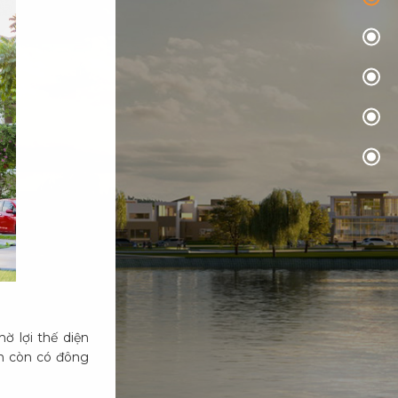
ờ lợi thế diện
ân còn có đông