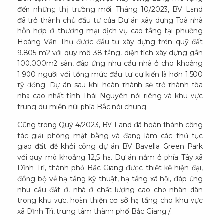
đến những thị trường mới. Tháng 10/2023, BV Land
đã trở thành chủ đầu tư của Dự án xây dựng Toà nhà
hỗn hợp ở, thương mại dịch vụ cao tầng tại phường
Hoàng Văn Thụ được đầu tư xây dựng trên quỹ đất
9.805 m2 với quy mô 38 tầng, diện tích xây dựng gần
100.000m2 sàn, đáp ứng nhu cầu nhà ở cho khoảng
1.900 người với tổng mức đầu tư dự kiến là hơn 1.500
tỷ đồng. Dự án sau khi hoàn thành sẽ trở thành tòa
nhà cao nhất tỉnh Thái Nguyên nói riêng và khu vực
trung du miền núi phía Bắc nói chung.
Cũng trong Quý 4/2023, BV Land đã hoàn thành công
tác giải phóng mặt bằng và đang làm các thủ tục
giao đất để khởi công dự án BV Bavella Green Park
với quy mô khoảng 12,5 ha. Dự án nằm ở phía Tây xã
Dĩnh Trì, thành phố Bắc Giang được thiết kế hiện đại,
đồng bộ về hạ tầng kỹ thuật, hạ tầng xã hội, đáp ứng
nhu cầu đất ở, nhà ở chất lượng cao cho nhân dân
trong khu vực, hoàn thiện cơ sở hạ tầng cho khu vực
xã Dĩnh Trì, trung tâm thành phố Bắc Giang./.