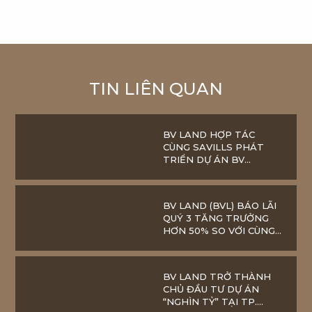
TIN LIÊN QUAN
BV LAND HỢP TÁC
CÙNG SAVILLS PHÁT
TRIỂN DỰ ÁN BV
DIAMOND HILL THÁI
NGUYÊN
BV LAND (BVL) BÁO LÃI
QUÝ 3 TĂNG TRƯỞNG
HƠN 50% SO VỚI CÙNG
KỲ NĂM TRƯỚC
BV LAND TRỞ THÀNH
CHỦ ĐẦU TƯ DỰ ÁN
“NGHÌN TỶ” TẠI TP.