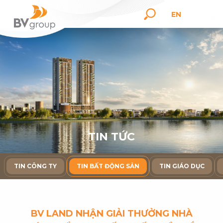
EN
T
I
N
T
Ứ
C
TIN CÔNG TY
TIN BẤT ĐỘNG SẢN
TIN GIÁO DỤC
BV LAND NHẬN GIẢI THƯỞNG NHÀ