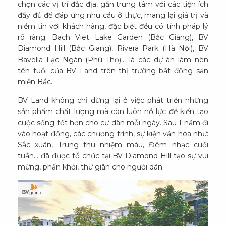
chọn các vị trí đắc địa, gần trung tâm với các tiện ích
đầy đủ để đáp ứng nhu cầu ở thực, mang lại giá trị và
niềm tin với khách hàng, đặc biệt đều có tính pháp lý
rõ ràng. Bach Viet Lake Garden (Bắc Giang), BV
Diamond Hill (Bắc Giang), Rivera Park (Hà Nội), BV
Bavella Lạc Ngàn (Phú Thọ)… là các dự án làm nên
tên tuổi của BV Land trên thị trường bất động sản
miền Bắc.
BV Land không chỉ dừng lại ở việc phát triển những
sản phẩm chất lượng mà còn luôn nỗ lực để kiến tạo
cuộc sống tốt hơn cho cư dân mỗi ngày. Sau 1 năm đi
vào hoạt động, các chương trình, sự kiện văn hóa như:
Sắc xuân, Trung thu nhiệm màu, Đêm nhạc cuối
tuần… đã được tổ chức tại BV Diamond Hill tạo sự vui
mừng, phấn khởi, thư giãn cho người dân.