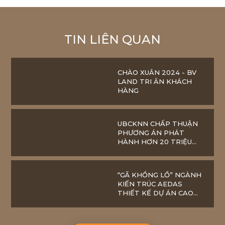
TIN LIÊN QUAN
CHÀO XUÂN 2024 - BV
LAND TRI ÂN KHÁCH
HÀNG
UBCKNN CHẤP THUẬN
PHƯƠNG ÁN PHÁT
HÀNH HƠN 20 TRIỆU
CỔ PHIẾU CỦA BV LAND
(BVL,UPCOM)
“GÃ KHỔNG LỒ” NGÀNH
KIẾN TRÚC AEDAS
THIẾT KẾ DỰ ÁN CAO
NHẤT THÁI NGUYÊN