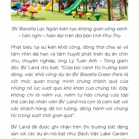
BV Bavella Lạc Ngàn kiến tạo không gian sống xanh
– tiện nghi – hiện đại trên địa bàn tỉnh Phú Thọ
Phát biểu tại sự kiện khởi công, đồng thời chia sẻ về
tầm nhìn dài hạn và tâm huyết phát triển dự án chỉn
chu, chuyên nghiệp, ông Lý Tuấn Anh – Tổng giám
đốc BV Land cho biết:
“Giữa bối cảnh thị trường biến
động, việc khởi công dự án BV Bavella Green Park là
cột mốc quan trọng minh chứng thành quả của
những nỗ lực vượt qua khó khăn của chúng tôi. Đây
không chỉ là niềm vui, niềm tự hào chung của tập
thể cán bộ nhân viên BV Land mà còn là cam kết với
các khách hàng đã tin tưởng, đồng hành với chúng
tôi trong suốt thời gian qua”.
BV Land đã được ghi nhận trên thị trường bất động
sản với các dự án nổi bật như: Bách Việt Lake Garden