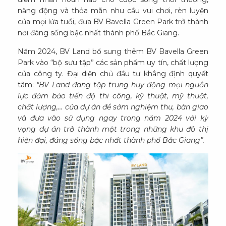
năng động và thỏa mãn nhu cầu vui chơi, rèn luyện
của mọi lứa tuổi, đưa BV Bavella Green Park trở thành
nơi đáng sống bậc nhất thành phố Bắc Giang.
Năm 2024, BV Land bổ sung thêm BV Bavella Green
Park vào “bộ sưu tập” các sản phẩm uy tín, chất lượng
của công ty. Đại diện chủ đầu tư khẳng định quyết
tâm:
“BV Land đang tập trung huy động mọi nguồn
lực đảm bảo tiến độ thi công, kỹ thuật, mỹ thuật,
chất lượng,… của dự án để sớm nghiệm thu, bàn giao
và đưa vào sử dụng ngay trong năm 2024 với kỳ
vọng dự án trở thành một trong những khu đô thị
hiện đại, đáng sống bậc nhất thành phố Bắc Giang”.