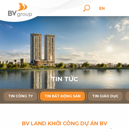
EN
T
I
N
T
Ứ
C
TIN CÔNG TY
TIN BẤT ĐỘNG SẢN
TIN GIÁO DỤC
BV LAND KHỞI CÔNG DỰ ÁN BV