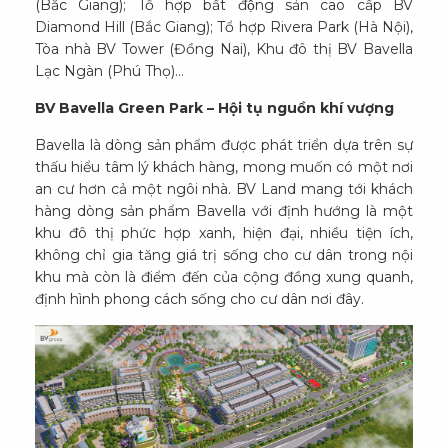
(Bắc Giang); Tổ hợp bất động sản cao cấp BV
Diamond Hill (Bắc Giang); Tổ hợp Rivera Park (Hà Nội),
Tòa nhà BV Tower (Đồng Nai), Khu đô thị BV Bavella
Lạc Ngàn (Phú Thọ)…
BV Bavella Green Park – Hội tụ nguồn khí vượng
Bavella là dòng sản phẩm được phát triển dựa trên sự
thấu hiểu tâm lý khách hàng, mong muốn có một nơi
an cư hơn cả một ngôi nhà. BV Land mang tới khách
hàng dòng sản phẩm Bavella với định hướng là một
khu đô thị phức hợp xanh, hiện đại, nhiều tiện ích,
không chỉ gia tăng giá trị sống cho cư dân trong nội
khu mà còn là điểm đến của cộng đồng xung quanh,
định hình phong cách sống cho cư dân nơi đây.