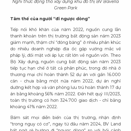
Nghi thức động thổ xây dựng khu đô thị BV Bavella
Green Park
Tâm thế của người “đi ngược dòng”
Tiếp nối khó khăn của năm 2022, nguồn cung lẫn
thanh khoản trên thị trường bất động sản năm 2023
giảm mạnh, thậm chí “đóng băng” ở nhiều phân khúc
do nhiều doanh nghiệp địa ốc gặp vướng mắc về
pháp lý, đối mặt với áp lực rất lớn về nguồn vốn. Theo
Bộ Xây dựng, nguồn cung bất động sản năm 2023
tiếp tục hạn chế ở tất cả phân phúc, trong đó nhà ở
thương mại chỉ hoàn thành 52 dự án với gần 16.000
căn - chưa bằng một nửa năm 2022, dự án nghỉ
dưỡng kết hợp và văn phòng lưu trú hoàn thành 17 dự
án bằng khoảng 56% năm 2022. Đến hết quý III/2023,
toàn thị trường có hơn 324.700 giao dịch - chỉ bằng
khoảng 41% năm 2022.
Bám sát mọi diễn biến của thị trường, nhận định
“trong nguy có cơ”, ngay từ đầu năm 2024, BV Land
bất ngờ rẽ hướng đi “ngược dòng” so với bối cảnh