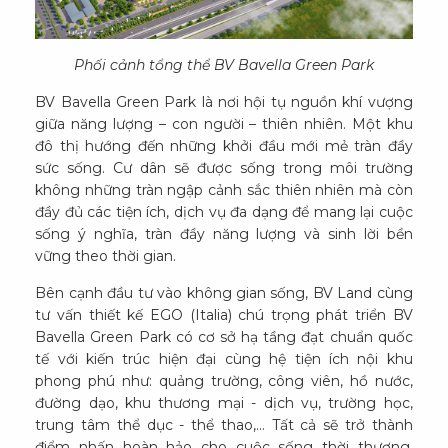
Phối cảnh tổng thể BV Bavella Green Park
BV Bavella Green Park là nơi hội tụ nguồn khí vượng
giữa năng lượng – con người – thiên nhiên. Một khu
đô thị hướng đến những khởi đầu mới mẻ tràn đầy
sức sống. Cư dân sẽ được sống trong môi trường
không những tràn ngập cảnh sắc thiên nhiên mà còn
đầy đủ các tiện ích, dịch vụ đa dạng để mang lại cuộc
sống ý nghĩa, tràn đầy năng lượng và sinh lời bền
vững theo thời gian.
Bên cạnh đầu tư vào không gian sống, BV Land cùng
tư vấn thiết kế EGO (Italia) chú trọng phát triển BV
Bavella Green Park có cơ sở hạ tầng đạt chuẩn quốc
tế với kiến trúc hiện đại cùng hệ tiện ích nội khu
phong phú như: quảng trường, công viên, hồ nước,
đường dạo, khu thương mại - dịch vụ, trường học,
trung tâm thể dục - thể thao,... Tất cả sẽ trở thành
điểm nhấn hoàn hảo cho cuộc sống thời thượng,