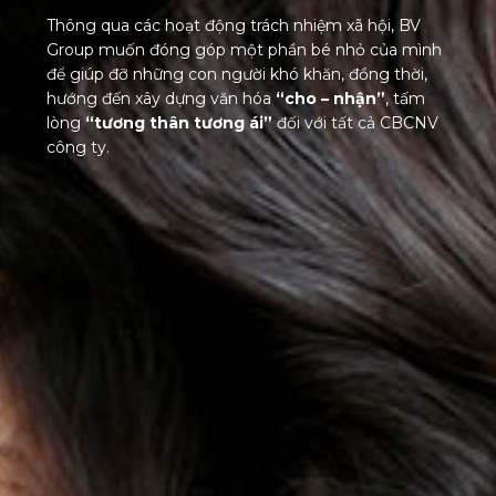
Thông qua các hoạt động trách nhiệm xã hội, BV
Group muốn đóng góp một phần bé nhỏ của mình
để giúp đỡ những con người khó khăn, đồng thời,
hướng đến xây dựng văn hóa
“cho – nhận”
, tấm
lòng
“tương thân tương ái”
đối với tất cả CBCNV
công ty.