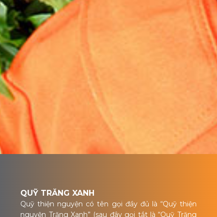
QUỸ TRĂNG XANH
Quỹ thiện nguyện có tên gọi đầy đủ là “Quỹ thiện
nguyện Trăng Xanh” (sau đây gọi tắt là “Quỹ Trăng