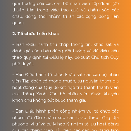
quê hương của các cán bộ nhân viên Tập đoàn (để
thuận tiện trong việc trao quà và chăm sóc các
cháu, đồng thời nhằm tri ân các cộng đồng liên
quan).
2. Tổ chức triển khai:
- Ban Điều hành thu thập thông tin, khảo sát và
đánh giá các cháu đúng đối tượng và đủ điều kiện
theo quy định tại Điều lệ này, đề xuất Chủ tịch Quỹ
phê duyệt.
- Ban Điều hành tổ chức khảo sát các cán bộ nhân
viên Tập đoàn có mong muốn, tự nguyện tham gia
hoạt động của Quỹ để kết nạp trở thành thành viên
của Trăng Xanh. Cán bộ nhân viên được khuyến
khích chứ không bắt buộc tham gia.
- Ban Điều hành phân công nhiệm vụ, tổ chức các
nhóm đỡ đầu chăm sóc các cháu theo từng địa
phương, vị trí và cự ly hợp lý nhằm tối ưu hoạt động
của các thành viên. Ưu tiên các cán bộ đang làm