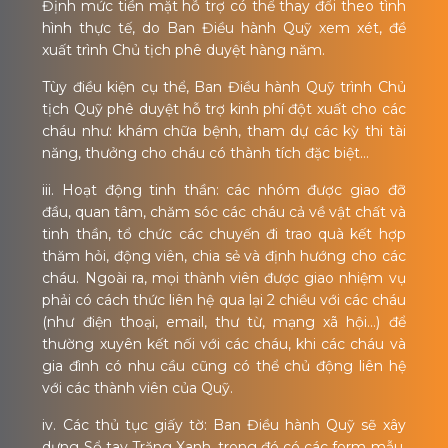
Định mức tiền mặt hỗ trợ có thể thay đổi theo tình
hình thực tế, do Ban Điều hành Quỹ xem xét, đề
xuất trình Chủ tịch phê duyệt hàng năm.
Tùy điều kiện cụ thể, Ban Điều hành Quỹ trình Chủ
tịch Quỹ phê duyệt hỗ trợ kinh phí đột xuất cho các
cháu như: khám chữa bệnh, tham dự các kỳ thi tài
năng, thưởng cho cháu có thành tích đặc biệt…
iii. Hoạt động tinh thần: các nhóm được giao đỡ
đầu, quan tâm, chăm sóc các cháu cả về vật chất và
tinh thần, tổ chức các chuyến đi trao quà kết hợp
thăm hỏi, động viên, chia sẻ và định hướng cho các
cháu. Ngoài ra, mọi thành viên được giao nhiệm vụ
phải có cách thức liên hệ qua lại 2 chiều với các cháu
(như điện thoại, email, thư từ, mạng xã hội…) để
thường xuyên kết nối với các cháu, khi các cháu và
gia đình có nhu cầu cũng có thể chủ động liên hệ
với các thành viên của Quỹ.
iv. Các thủ tục giấy tờ: Ban Điều hành Quỹ sẽ xây
dựng Sổ tay Trăng Xanh, trong đó có các form mẫu,