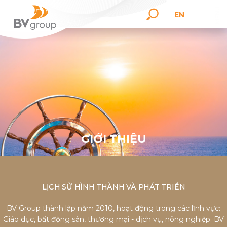
EN
G
I
Ớ
I
T
H
I
Ệ
U
LỊCH SỬ HÌNH THÀNH VÀ PHÁT TRIỂN
BV Group thành lập năm 2010, hoạt động trong các lĩnh vực:
Giáo dục, bất động sản, thương mại - dịch vụ, nông nghiệp. BV