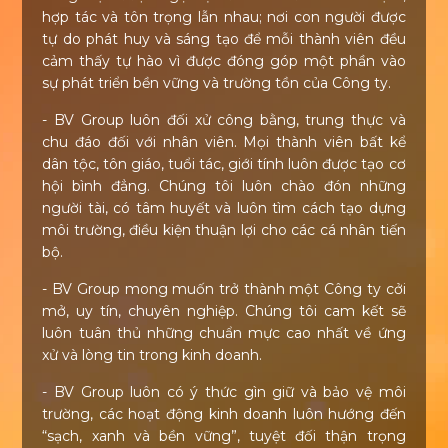
hợp tác và tôn trọng lẫn nhau; nơi con người được
tự do phát huy và sáng tạo để mỗi thành viên đều
cảm thấy tự hào vì được đóng góp một phần vào
sự phát triển bền vững và trường tồn của Công ty.
- BV Group luôn đối xử công bằng, trung thực và
chu đáo đối với nhân viên. Mọi thành viên bất kể
dân tộc, tôn giáo, tuổi tác, giới tính luôn được tạo cơ
hội bình đẳng. Chúng tôi luôn chào đón những
người tài, có tâm huyết và luôn tìm cách tạo dựng
môi trường, điều kiện thuận lợi cho các cá nhân tiến
bộ.
- BV Group mong muốn trở thành một Công ty cởi
mở, uy tín, chuyên nghiệp. Chúng tôi cam kết sẽ
luôn tuân thủ những chuẩn mực cao nhất về ứng
xử và lòng tin trong kinh doanh.
- BV Group luôn có ý thức gìn giữ và bảo vệ môi
trường, các hoạt động kinh doanh luôn hướng đến
“sạch, xanh và bền vững”, tuyệt đối thận trọng