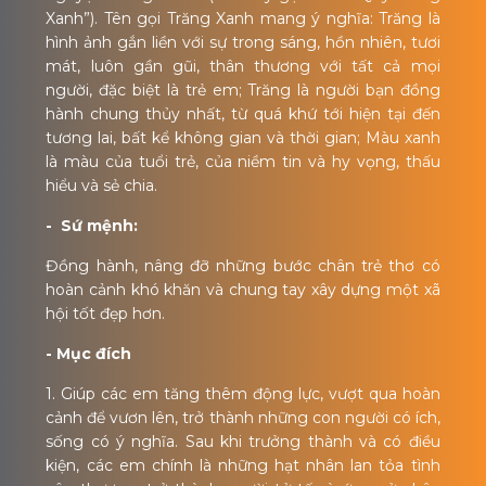
Xanh”). Tên gọi Trăng Xanh mang ý nghĩa: Trăng là
hình ảnh gắn liền với sự trong sáng, hồn nhiên, tươi
mát, luôn gần gũi, thân thương với tất cả mọi
người, đặc biệt là trẻ em; Trăng là người bạn đồng
hành chung thủy nhất, từ quá khứ tới hiện tại đến
tương lai, bất kể không gian và thời gian; Màu xanh
là màu của tuổi trẻ, của niềm tin và hy vọng, thấu
hiểu và sẻ chia.
- Sứ mệnh:
Đồng hành, nâng đỡ những bước chân trẻ thơ có
hoàn cảnh khó khăn và chung tay xây dựng một xã
hội tốt đẹp hơn.
- Mục đích
1. Giúp các em tăng thêm động lực, vượt qua hoàn
cảnh để vươn lên, trở thành những con người có ích,
sống có ý nghĩa. Sau khi trưởng thành và có điều
kiện, các em chính là những hạt nhân lan tỏa tình