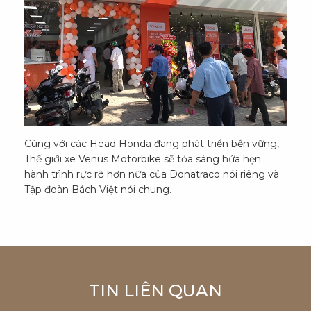
Cùng với các Head Honda đang phát triển bền vững,
Thế giới xe Venus Motorbike sẽ tỏa sáng hứa hẹn
hành trình rực rỡ hơn nữa của Donatraco nói riêng và
Tập đoàn Bách Việt nói chung.
TIN LIÊN QUAN