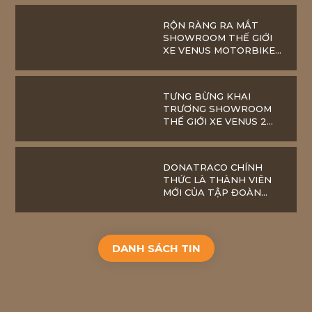
RỘN RÀNG RA MẮT
SHOWROOM THẾ GIỚI
XE VENUS MOTORBIKE
3 TẠI NHƠN TRẠCH
(ĐỒNG NAI)
TƯNG BỪNG KHAI
TRƯƠNG SHOWROOM
THẾ GIỚI XE VENUS 2
TẠI TP LONG KHÁNH,
ĐỒNG NAI
DONATRACO CHÍNH
THỨC LÀ THÀNH VIÊN
MỚI CỦA TẬP ĐOÀN
BÁCH VIỆT
DANH SÁCH TIN