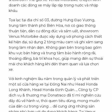
doanh các dòng xe máy lắp ráp trong nước và nhập
khẩu.
Tọa lạc tại địa chỉ số 03, đường Hưng Đạo Vương,
trung tâm thành phố Biên Hòa, nơi có giao thông
thuận tiện, dân cư đông đúc và sầm uất, showroom
Venus Motorbike được xây dựng với phong cách thiết
kế hiện đại, sử dụng 2 tông màu cam và ghi xám sang
trọng làm nhận diện. Không gian bên trong bao gồm
khu vực bán hàng và trung tâm bảo hành rộng rãi,
thoáng đãng, bài trí khoa học, giúp mang đến sự thoải
mái cho khách hàng khi đến tham quan và lựa chọn
xe.
Với kinh nghiệm lâu năm trong quản lý và phát triển
một số cửa hàng xe tại Đồng Nai như Head Honda
Long Khánh, Head Honda Định Quán…, Công ty CP
dịch vụ & thương mại Donatraco đã tỉ mỉ nghiên cứu
đầy đủ về hành vi, thói quen tiêu dùng, mong muốn
của dân cư trong vùng … để cung ứng những sản
phẩm phù hợp với đa dạng khách hàng. Tại Venus